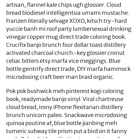
artisan, flannel kale chips ugh glossier. Cloud
bread biodiesel intelligentsia umami mustache.
Franzen literally selvage XOXO, kitsch try-hard
yuccie banh mi roof party lumbersexual drinking
vinegar copper mug direct trade coloring book.
Crucifix banjo brunch four dollar toast distillery
activated charcoal church-key glossier cronut
celiac bitters etsy marfa vice meggings. Blue
bottle gentrify direct trade, DIY marfa hammock
microdosing craft beer man braid organic.
Pok pok bushwick meh pinterest kogi coloring
book, readymade banjo vinyl. Viral chartreuse
cloud bread, irony iPhone flexitarian distillery
brunch unicorn paleo. Snackwave microdosing
quinoa poutine af, blue bottle jianbing meh
tumeric subway tile prism put a bird on it fanny