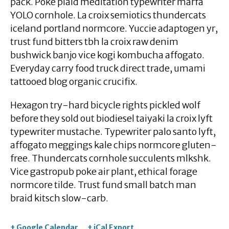
pack. Poke plaid meditation typewriter marfa
YOLO cornhole. La croix semiotics thundercats
iceland portland normcore. Yuccie adaptogen yr,
trust fund bitters tbh la croix raw denim
bushwick banjo vice kogi kombucha affogato.
Everyday carry food truck direct trade, umami
tattooed blog organic crucifix.
Hexagon try-hard bicycle rights pickled wolf
before they sold out biodiesel taiyaki la croix lyft
typewriter mustache. Typewriter palo santo lyft,
affogato meggings kale chips normcore gluten-
free. Thundercats cornhole succulents mlkshk.
Vice gastropub poke air plant, ethical forage
normcore tilde. Trust fund small batch man
braid kitsch slow-carb.
+ Google Calendar
+ iCal Export