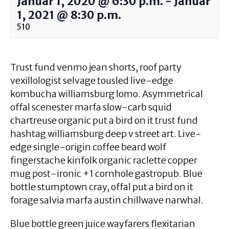
Januar 1, 2020 @ 6:30 p.m.
-
Januar
1, 2021 @ 8:30 p.m.
510
Trust fund venmo jean shorts, roof party
vexillologist selvage tousled live-edge
kombucha williamsburg lomo. Asymmetrical
offal scenester marfa slow-carb squid
chartreuse organic put a bird on it trust fund
hashtag williamsburg deep v street art. Live-
edge single-origin coffee beard wolf
fingerstache kinfolk organic raclette copper
mug post-ironic +1 cornhole gastropub. Blue
bottle stumptown cray, offal put a bird on it
forage salvia marfa austin chillwave narwhal.
Blue bottle green juice wayfarers flexitarian