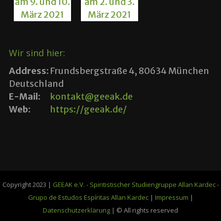
Wir sind hier:
Address:
Frundsbergstraße 4, 80634 München
Deutschland
E-Mail:
kontakt@geeak.de
Web:
https://geeak.de/
Copyright 2023 |
GEEAK e.V. - Spiritistischer Studiengruppe Allan Kardec -
Grupo de Estudos Espíritas Allan Kardec
|
Impressum
|
Datenschutzerklärung
| © All rights reserved