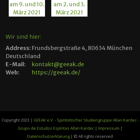
Wir sind hier:
Address:
Frundsbergstraße 4, 80634 München
Deutschland
E-Mail:
kontakt@geeak.de
Web:
https://geeak.de/
Copyright 2023 |
GEEAK e.V. - Spiritistischer Studiengruppe Allan Kardec -
Grupo de Estudos Espíritas Allan Kardec
|
Impressum
|
Datenschutzerklärung
| © All rights reserved