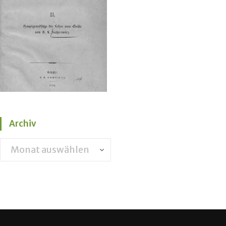
Archiv
Archiv