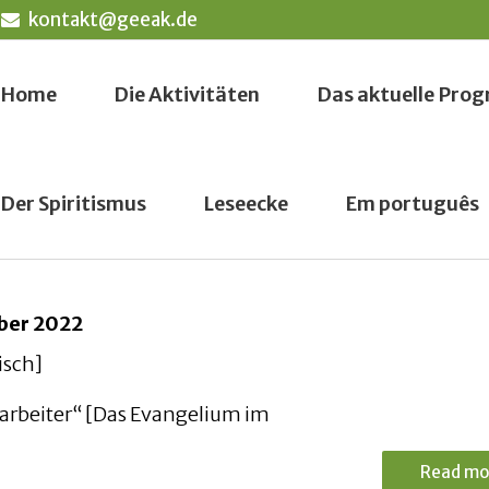
kontakt@geeak.de
Home
Die Aktivitäten
Das aktuelle Pr
Der Spiritismus
Leseecke
Em português
ber 2022
isch]
tarbeiter“ [Das Evangelium im
Read mo