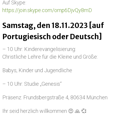
Auf Skype:
https://join.skype.com/omp6DjvQy8mD
Samstag, den 18.11.2023 [auf
Portugiesisch oder Deutsch]
– 10 Uhr: Kinderevangelisierung:
Christliche Lehre für die Kleine und Größe:
Babys, Kinder und Jugendliche
– 10 Uhr: Studie „Genesis“
Präsenz: Frundsbergstraße 4, 80634 München
Ihr seid herzlich willkommen 😍 🙏 💞