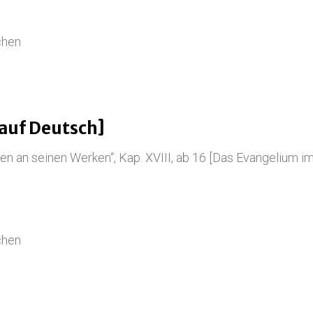
chen
auf Deutsch]
en an seinen Werken“, Kap. XVIII, ab 16 [Das Evangelium i
chen