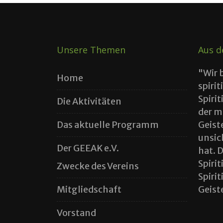
Unsere Themen
Aus d
"Wir 
Home
spirit
Spiri
Die Aktivitäten
der m
Das aktuelle Programm
Geist
unsic
Der GEEAK e.V.
hat. 
Spiri
Zwecke des Vereins
Spiri
Mitgliedschaft
Geiste
Vorstand