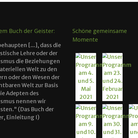
em Buch der Geister:
Schöne gemeinsame
Momente
behaupten [...], dass die
istische Lehre oder der
tismus die Beziehungen
ateriellen Welt zu den
ern oder den Wesen der
htbaren Welt zur Basis
Die Adepten des
tismus nennen wir
tisten." (Das Buch der
r, Einleitung I)