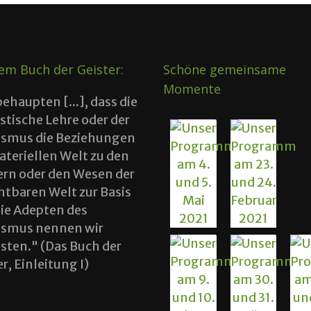
em Buch der Geister:
Schöne gemeinsame
Momente
behaupten [...], dass die
istische Lehre oder der
tismus die Beziehungen
ateriellen Welt zu den
ern oder den Wesen der
htbaren Welt zur Basis
Die Adepten des
tismus nennen wir
tisten." (Das Buch der
r, Einleitung I)