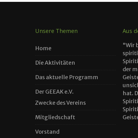
Unsere Themen
Aus d
"Wir 
Home
spirit
Spiri
Die Aktivitäten
der m
Das aktuelle Programm
Geist
unsic
Der GEEAK e.V.
hat. 
Spiri
Zwecke des Vereins
Spiri
Mitgliedschaft
Geiste
Vorstand