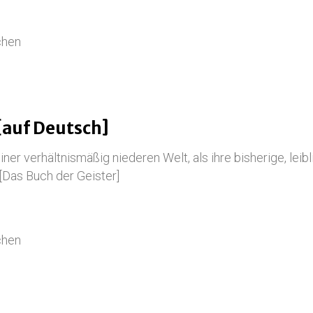
chen
[auf Deutsch]
iner verhältnismäßig niederen Welt, als ihre bisherige, leibl
[Das Buch der Geister]
chen