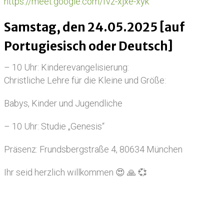
https://meet.google.com/fvz-xjxe-xyk
Samstag, den 24.05.2025 [auf
Portugiesisch oder Deutsch]
– 10 Uhr: Kinderevangelisierung:
Christliche Lehre für die Kleine und Größe:
Babys, Kinder und Jugendliche
– 10 Uhr: Studie „Genesis“
Präsenz: Frundsbergstraße 4, 80634 München
Ihr seid herzlich willkommen 😍 🙏 💞