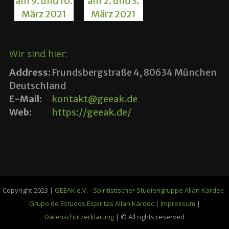
Wir sind hier:
Address:
Frundsbergstraße 4, 80634 München
Deutschland
E-Mail:
kontakt@geeak.de
Web:
https://geeak.de/
Copyright 2023 |
GEEAK e.V. - Spiritistischer Studiengruppe Allan Kardec -
Grupo de Estudos Espíritas Allan Kardec
|
Impressum
|
Datenschutzerklärung
| © All rights reserved