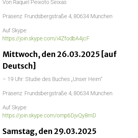
Von Raquel Peixoto Seixas
Präsenz: Frundsbergstraße 4, 80634 München
Auf Skype:
https://join.skype.com/i4ZfodbA4jcF
Mittwoch, den 26.03.2025 [auf
Deutsch]
– 19 Uhr: Studie des Buches „Unser Heim“
Präsenz: Frundsbergstraße 4, 80634 München
Auf Skype:
https://join.skype.com/omp6DjvQy8mD
Samstag, den 29.03.2025