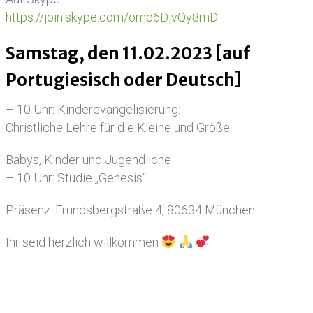
https://join.skype.com/omp6DjvQy8mD
Samstag, den 11.02.2023 [auf
Portugiesisch oder Deutsch]
– 10 Uhr: Kinderevangelisierung:
Christliche Lehre für die Kleine und Größe:
Babys, Kinder und Jugendliche
– 10 Uhr: Studie „Genesis“
Präsenz: Frundsbergstraße 4, 80634 München
Ihr seid herzlich willkommen