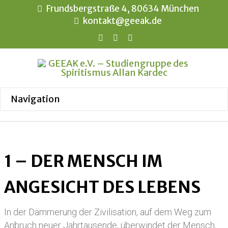
Frundsbergstraße 4, 80634 München
kontakt@geeak.de
1 – DER MENSCH IM
ANGESICHT DES LEBENS
In der Dämmerung der Zivilisation, auf dem Weg zum
Anbruch neuer Jahrtausende, überwindet der Mensch,