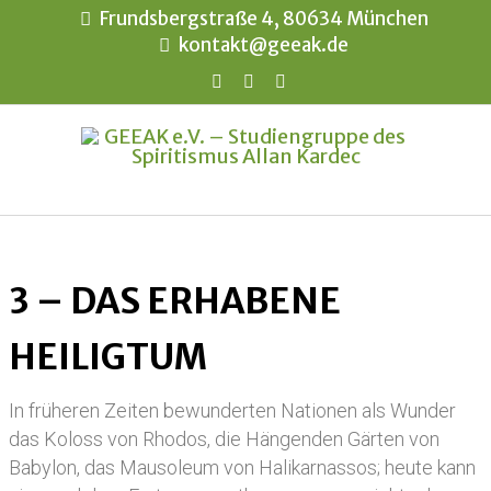
Frundsbergstraße 4, 80634 München
kontakt@geeak.de
3 – DAS ERHABENE
HEILIGTUM
In früheren Zeiten bewunderten Nationen als Wunder
das Koloss von Rhodos, die Hängenden Gärten von
Babylon, das Mausoleum von Halikarnassos; heute kann