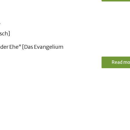
3
isch]
t der Ehe“ [Das Evangelium
Read mo