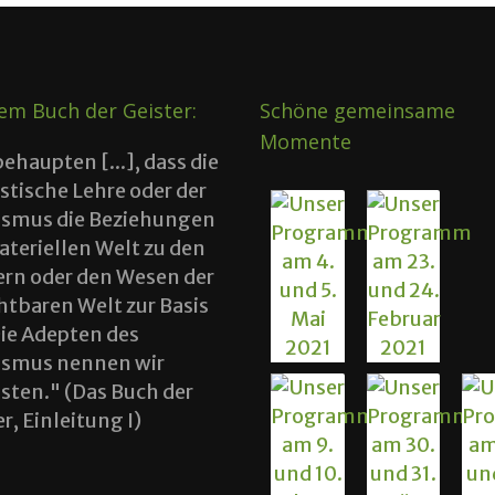
em Buch der Geister:
Schöne gemeinsame
Momente
behaupten [...], dass die
istische Lehre oder der
tismus die Beziehungen
ateriellen Welt zu den
ern oder den Wesen der
htbaren Welt zur Basis
Die Adepten des
tismus nennen wir
tisten." (Das Buch der
r, Einleitung I)