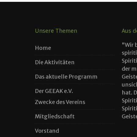
Unsere Themen
Aus d
"Wir 
Home
spirit
Spiri
Die Aktivitäten
der m
Das aktuelle Programm
Geist
unsic
Der GEEAK e.V.
hat. 
Spiri
Zwecke des Vereins
Spiri
Mitgliedschaft
Geiste
Vorstand