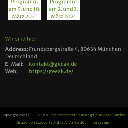
Wir sind hier:
Address:
Frundsbergstraße 4, 80634 München
Deutschland
E-Mail:
kontakt@geeak.de
Web:
https://geeak.de/
Copyright 2023 |
GEEAK e.V. - Spiritistischer Studiengruppe Allan Kardec -
Grupo de Estudos Espíritas Allan Kardec
|
Impressum
|