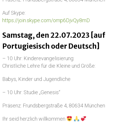
Auf Skype:
https://join.skype.com/omp6DjvQy8mD
Samstag, den 22.07.2023 [auf
Portugiesisch oder Deutsch]
– 10 Uhr: Kinderevangelisierung:
Christliche Lehre für die Kleine und Größe:
Babys, Kinder und Jugendliche
– 10 Uhr: Studie „Genesis“
Präsenz: Frundsbergstraße 4, 80634 München
Ihr seid herzlich willkommen