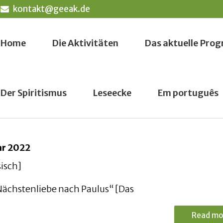
kontakt@geeak.de
Home
Die Aktivitäten
Das aktuelle Pr
Der Spiritismus
Leseecke
Em português
ar 2022
sisch]
Nächstenliebe nach Paulus“ [Das
Read mo