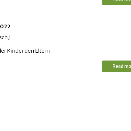
2022
isch]
er Kinder den Eltern
Read mo