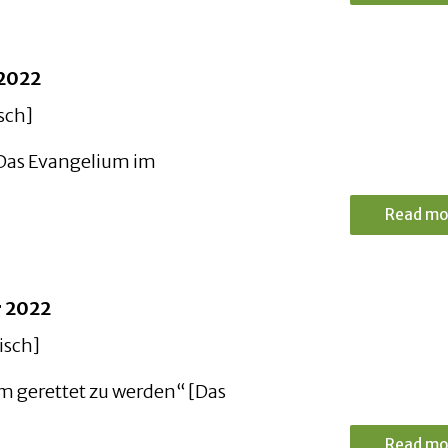
 2022
sch]
[Das Evangelium im
Read mo
r 2022
isch]
m gerettet zu werden“ [Das
Read mo