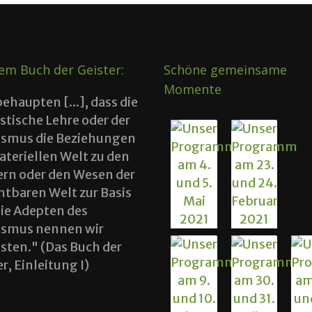
em Buch der Geister:
Schöne gemeinsame
Momente
behaupten [...], dass die
istische Lehre oder der
tismus die Beziehungen
ateriellen Welt zu den
ern oder den Wesen der
htbaren Welt zur Basis
Die Adepten des
tismus nennen wir
tisten." (Das Buch der
r, Einleitung I)