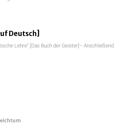
auf Deutsch]
tistische Lehre“ [Das Buch der Geister]– Anschließend:
reichtum