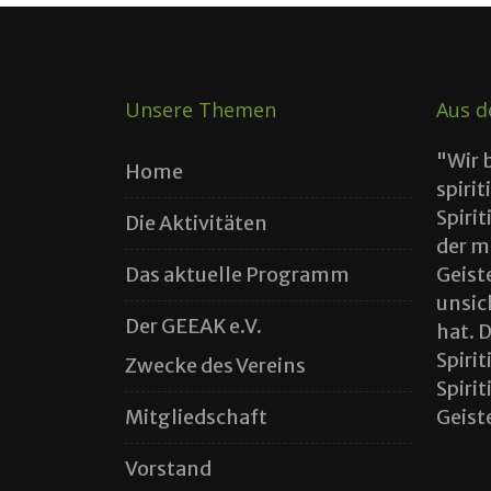
Unsere Themen
Aus d
"Wir 
Home
spirit
Spiri
Die Aktivitäten
der m
Das aktuelle Programm
Geist
unsic
Der GEEAK e.V.
hat. 
Spiri
Zwecke des Vereins
Spiri
Mitgliedschaft
Geiste
Vorstand